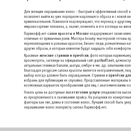
Для женщин окрашивание волос – быстрый и эффективный способ 
позволяет выйти из уже порядком надоевшего образа и с новой в
привлекательной. Психологи подтверждают, что переход к другому
мировоззрение человека, а, значит, поменять и его взгляды на жизн
Парикофф.нет
салон красоты в Москве
поддерживает своих клиен
отличные от привычных роли. Мастера beauty-мастерской готовы 
перевоплощения в роковых красоток, бизнес-леди, романтичных нат
другие образы, в которых клиентки будут ощущать себя комфортно
Красивые
женские стрижки и причёски
, фото которых парикмахе
просмотреть, заглянув на официальный сайт
parikoff.net
, демонст
актуальных техниках балаяж, шатуш, омбре и мн. др. опытными ко
благодаря ресурсам салона красоты является неограниченным, тв
выбор всегда должен быть оправданным. Стрижки и
причёски дл
избраны для публикации не случайно. Представленные материалы
возможных вариантов преображений для лиц с анатомическими ос
Узнать цены на доступные
посетителям услуги
специалистов высок
из предложенного к скачиванию прайса. На расценки по конкретны
факторы как тип, длина и состояние волос. Лучший способ быть уве
окрашивание волос колористу салона Парикофф.нет.