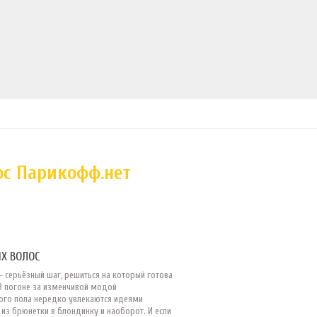
ос Парикофф.нет
Х ВОЛОС
 серьёзный шаг, решиться на который готова
В погоне за изменчивой модой
ого пола нередко увлекаются идеями
из брюнетки в блондинку и наоборот. И если