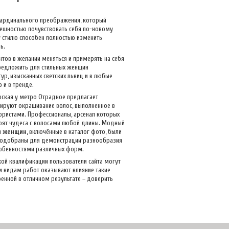
кардинального преображения, который
нешностью почувствовать себя по-новому
 стилю способен полностью изменить
ь.
тов в желании меняться и примерять на себя
предложить для стильных женщин
ур, изысканных светских львиц и в любые
 и в тренде.
рская у метро Отрадное предлагает
рируют окрашивание волос, выполненное в
лористами. Профессионалы, арсенал которых
орят чудеса с волосами любой длины. Модный
я женщин
, включённые в каталог фото, были
 подобраны для демонстрации разнообразия
обенностями различных форм.
ой квалификации пользователи сайта могут
м видам работ оказывают влияние такие
ренной в отличном результате – доверить