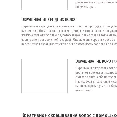
реализовать второй обозначе
получить кра...
ОКРАШИВАНИЕ СРЕДНИХ ВОЛОС
Окрашивание средних волос нюансы и тонкости процедуры: Текущий
как никогда богат на классические тренды. И снова на пике популяр
женские стрижки боб и каре, которые уже давно стали неотъемлем
частью стиля современной девушки. Окрашивание средних волос в
перспективе названных стрижек даёт возможность создания для жен
ОКРАШИВАНИЕ КОРОТКИ
Окрашивание коротких волос
время от повседневных проб
с этим поднять себе настрое
Парикофф.нет. Для стильных 
парикмахерская у метро Отр
высококач...
Креативное окрашивание волос с помощью