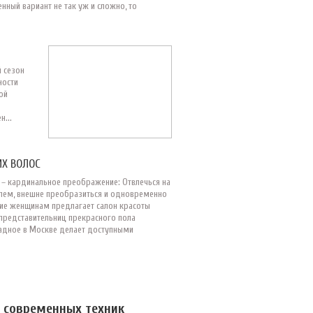
нный вариант не так уж и сложно, то
 сезон
ности
ой
...
Х ВОЛОС
 – кардинальное преображение: Отвлечься на
лем, внешне преобразиться и одновременно
ние женщинам предлагает салон красоты
представительниц прекрасного пола
адное в Москве делает доступными
 современных техник