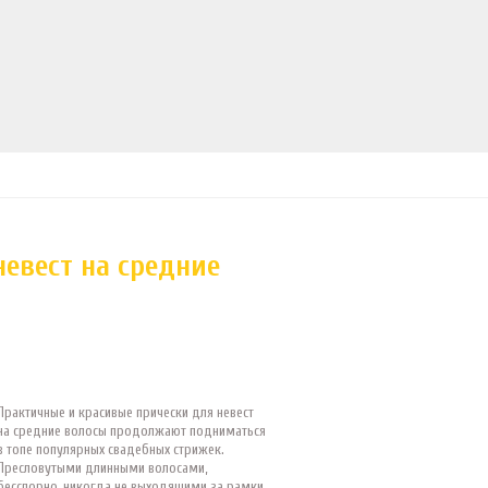
евест на средние
Практичные и красивые прически для невест
на средние волосы продолжают подниматься
в топе популярных свадебных стрижек.
Пресловутыми длинными волосами,
бесспорно, никогда не выходящими за рамки