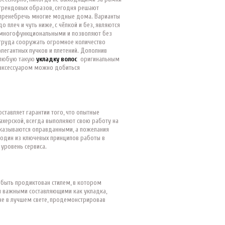
трендовых образов, сегодня решают
пренебречь многие модные дома. Варианты
до плеч и чуть ниже, с чёлкой и без, являются
многофункциональными и позволяют без
труда сооружать огромное количество
элегантных пучков и плетений. Дополнив
любую такую
укладку волос
оригинальным
аксессуаром можно добиться
ставляет гарантии того, что опытные
херской, всегда выполняют свою работу на
оказываются оправданными, а пожелания
 один из ключевых принципов работы в
 уровень сервиса.
 быть продиктован стилем, в котором
и важными составляющими как укладка,
не в лучшем свете, продемонстрировав