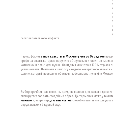
сногсшибательного эффекта.
Парикофф.нет
салон красоты в Москве у метро Отрадное
предо
профессионалы, которым поручено обслуживание клиентов парикма
«отлично» и даже чуть лучше. Ожидания клиентов в 100% случаев 
услышанными. Внимание к запросу каждого конкретного клиента –
салоне, который позволяет обеспечить, бесспорно, лучший в Москве
Выбор причёски для невест на средние волосы для женщин должен
планируется создать свадебный образ. Дисгармония между таким
макияж
и, например,
дизайн ногтей
способна выставить девушку 
окружающим её дурной вкус.