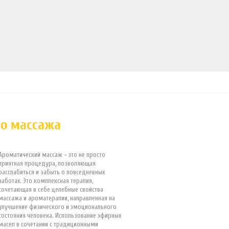
го массажа
Ароматический массаж – это не просто
приятная процедура, позволяющая
расслабиться и забыть о повседневных
заботах. Это комплексная терапия,
сочетающая в себе целебные свойства
массажа и ароматерапии, направленная на
улучшение физического и эмоционального
состояния человека. Использование эфирных
масел в сочетании с традиционными