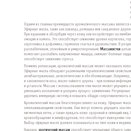
Одним из главных преимуществ ароматического массажа является е
Эфирные масла, такие как лаванда, ромашка или сандаловое дере
При вдыхании и абсорбции через кожу они воздействуют на лимбич
эмоции и память. Это способствует снижению уровня кортизола, го
серотонина и дофамина, гормонов счастья и удовольствия. В резуль
расслабленным, спокойным и умиротворенным.
Массажистки
делаю
помогают расслабить напряженные мышцы, снимают болевые ощущ
способствует снижению стресса.
Помимо релаксации, ароматический массаж может оказывать поло
Эфирные масла обладают различными терапевтическими свойствами
антибактериальные, антисептические и обезболивающие. Например,
и заложенности носа, масло чайного дерева – при кожных инфекци
и усталости. Массаж с использованием этих масел может улучшить
уменьшить воспаление и ускорить процесс заживления. Регулярные
укрепить иммунную систему и повысить общую сопротивляемость о
Ароматический массаж благотворно влияет на кожу. Эфирные мас
омолаживающими свойствами. Они могут помочь улучшить эластич
пигментных пятен, а также придать коже здоровый и сияющий вид
кровообращение и лимфодренаж, что способствует выведению токс
Выбор эфирных масел должен основываться на типе кожи и индиви
Наконец,
эротический массаж
способствует улучшению общего самоч