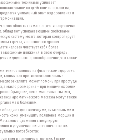
массажными техниками усиливает
положительное воздействие на организм,
предлагая уникальный опыт оздоровления и
гармонизации.
го способность снимать стресс и напряжение.
во, обладают успокаивающими свойствами.
ескую систему мозга, которая контролирует
рмона стресса, и повышению уровня
тате человек чувствует себя более
т массажные движения, в свою очередь,
ения и улучшают кровообращение, что также
жительное влияние на физическое здоровье.
, такими как противовоспалительные,
 масло эвкалипта может помочь при простуде
ях, а масло розмарина – при мышечных болях
 кровообращение, снять мышечные спазмы,
 сеансы ароматического массажа могут также
рганизма к болезням.
ла обладают увлажняющими, питательными и
ность кожи, уменьшить появление морщин и
. Массажные движения стимулируют
инов и улучшению питания клеток кожи.
дуальных потребностях.
увствия и повышению энергии. Снятие